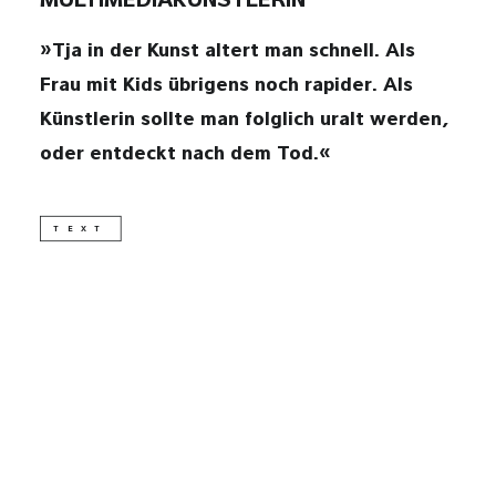
MULTIMEDIAKÜNSTLERIN
»Tja in der Kunst altert man schnell. Als
DSGVO
Frau mit Kids übrigens noch rapider. Als
Künstlerin sollte man folglich uralt werden,
IMPRESSUM
oder entdeckt nach dem Tod.«
kontakt@wolkenflug.at
TEXT