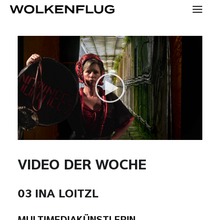
SPECIALS
KONTAKT
PRESSE
HOME
YOUNG
VIDEO DER WOCHE
KONZEPT
03 INA LOITZL
MENSCHEN
TEAM