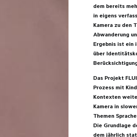
dem bereits meh
in eigens verfa
Kamera zu den T
Abwanderung un
Ergebnis ist ein
über Identitäts
Berücksichtigung
Das Projekt FLU
Prozess mit Kin
Kontexten weite
Kamera in slowe
Themen Sprache, 
Die Grundlage d
dem jährlich st