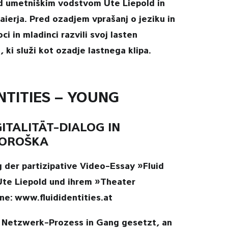
d umetniškim vodstvom Ute Liepold in
ierja. Pred ozadjem vprašanj o jeziku in
ci in mladinci razvili svoj lasten
, ki služi kot ozadje lastnega klipa.
NTITIES – YOUNG
ITALITÄT-DIALOG IN
OROŠKA
 der partizipative Video-Essay »Fluid
Ute Liepold und ihrem »Theater
ne: www.fluididentities.at
 Netzwerk-Prozess in Gang gesetzt, an