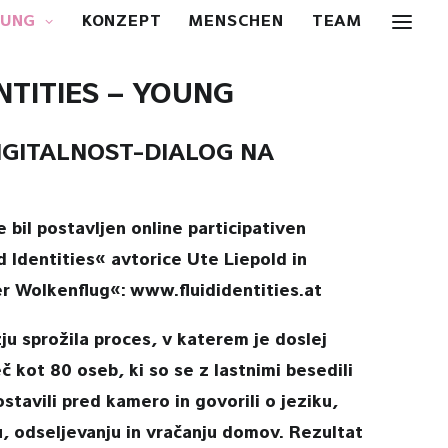
OUNG
KONZEPT
MENSCHEN
TEAM
NTITIES – YOUNG
IGITALNOST-DIALOG NA
 bil postavljen online participativen
d Identities« avtorice Ute Liepold in
r Wolkenflug«: www.fluididentities.at
ju sprožila proces, v katerem je doslej
 kot 80 oseb, ki so se z lastnimi besedili
stavili pred kamero in govorili o jeziku,
ru, odseljevanju in vračanju domov. Rezultat