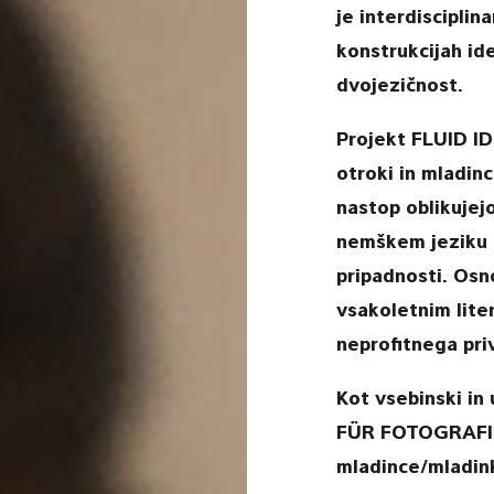
je interdisciplin
konstrukcijah id
dvojezičnost.
Projekt FLUID I
otroki in mladin
nastop oblikujej
nemškem jeziku go
pripadnosti. Osn
vsakoletnim lit
neprofitnega pr
Kot vsebinski in
FÜR FOTOGRAFIE p
mladince/mladin