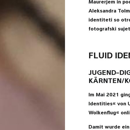
Maurerjem in po
Aleksandra Tolma
identiteti so otro
fotografski sujet
FLUID IDE
JUGEND-DIG
KÄRNTEN/K
Im Mai 2021 ging
Identities« von 
Wolkenflug« onli
Damit wurde ein