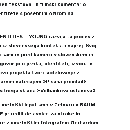
aren tekstovni in filmski komentar o
entitete s posebnim ozirom na
DENTITIES – YOUNG razvija ta proces z
ci iz slovenskega konteksta naprej. Svoj
o sami in pred kamero v slovenskem in
vorijo o jeziku, identiteti, izvoru in
ovo projekta tvori sodelovanje z
erarnim natečajem »Pisana promlad«
ivatnega sklada »Volbankova ustanova«.
 umetniški input smo v Celovcu v RAUM
riredili delavnice za otroke in
ke z umetniškim fotografom Gerhardom