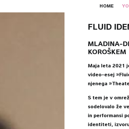
HOME
Y
FLUID IDE
MLADINA-D
KOROŠKEM
Maja leta 2021 je
video-esej »Flui
njenega »Theate
S tem je v omrež
sodelovalo že več
in performansi po
identiteti, izvo