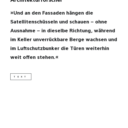
Architekturforscher
»Und an den Fassaden hängen die
DSGVO
Satellitenschüsseln und schauen – ohne
Ausnahme – in dieselbe Richtung, während
IMPRESSUM
im Keller unverrückbare Berge wachsen und
kontakt@wolkenflug.at
im Luftschutzbunker die Türen weiterhin
weit offen stehen.«
TEXT