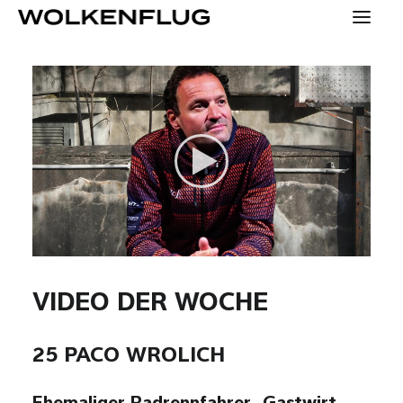
SPECIALS
KONTAKT
PRESSE
HOME
YOUNG
VIDEO DER WOCHE
KONZEPT
25 PACO WROLICH
MENSCHEN
TEAM