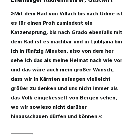
Ehemaliger Radrennfahrer, Gastwirt
»Mit dem Rad von Villach bis nach Udine ist
DSGVO
es für einen Profi zumindest ein
Katzensprung, bis nach Grado ebenfalls mit
IMPRESSUM
dem Rad ist es machbar und in Ljubljana bin
kontakt@wolkenflug.at
ich in fünfzig Minuten, also von dem her
sehe ich das als meine Heimat nach wie vor
und das wäre auch mein großer Wunsch,
dass wir in Kärnten anfangen vielleicht
größer zu denken und uns nicht immer als
das Volk eingekesselt von Bergen sehen,
wo wir sowieso nicht darüber
hinausschauen dürfen und können.«