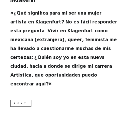
Musikerin
»¿Qué significa para mi ser una mujer
DSGVO
artista en Klagenfurt? No es fácil responder
esta pregunta. Vivir en Klagenfurt como
IMPRESSUM
mexicana (extranjera), queer, feminista me
kontakt@wolkenflug.at
ha llevado a cuestionarme muchas de mis
certezas: ¿Quién soy yo en esta nueva
ciudad, hacía a donde se dirige mi carrera
Artística, que oportunidades puedo
encontrar aquí?«
TEXT