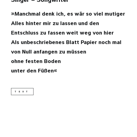
Singer – Songwriter
»Manchmal denk ich, es wär so viel mutiger
DSGVO
Alles hinter mir zu lassen und den
Entschluss zu fassen weit weg von hier
IMPRESSUM
Als unbeschriebenes Blatt Papier noch mal
kontakt@wolkenflug.at
von Null anfangen zu müssen
ohne festen Boden
unter den Füßen«
TEXT