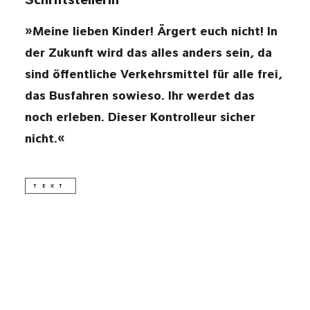
Schriftstellerin
»Meine lieben Kinder! Ärgert euch nicht! In
DSGVO
der Zukunft wird das alles anders sein, da
sind öffentliche Verkehrsmittel für alle frei,
IMPRESSUM
das Busfahren sowieso. Ihr werdet das
kontakt@wolkenflug.at
noch erleben. Dieser Kontrolleur sicher
nicht.«
TEXT