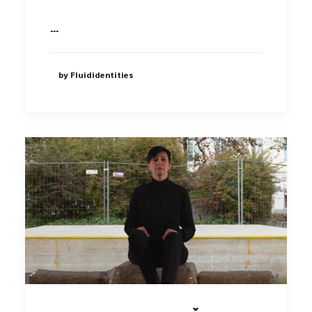
…
DSGVO
IMPRESSUM
by Fluididentities
kontakt@wolkenflug.at