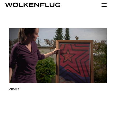
SPECIALS
KONTAKT
PRESSE
HOME
YOUNG
ARCHIV
KONZEPT
MENSCHEN
TEAM